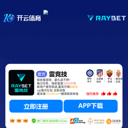
Skip
to
content
申花阿苏埃回归中超助力618盛
宴
首页
申花阿苏埃回归中超助力618盛宴