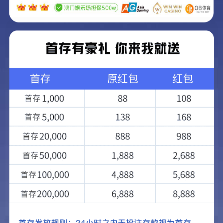
阿苏埃的回归对申花的意义
阿苏埃自离开申花后，经历了一段时间的波折，然而他的回归
无疑将为申花注入新的活力。作为一名经验丰富的中场球员，
阿苏埃不仅在技术层面上能够提升球队的控球和传球质量，更
在心理上给予年轻球员更多的指导和支持。